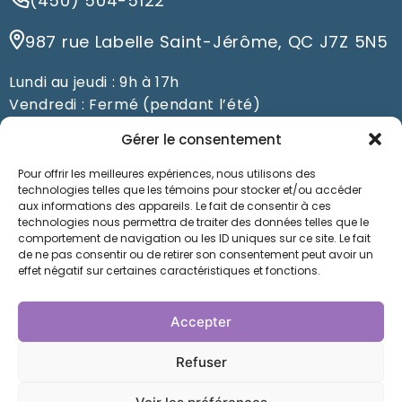
(450) 504-5122
987 rue Labelle Saint-Jérôme, QC J7Z 5N5
Lundi au jeudi : 9h à 17h
Vendredi : Fermé (pendant l’été)
Du samedi au dimanche : Fermé
Gérer le consentement
Pour offrir les meilleures expériences, nous utilisons des
Prendre un rendez-vous
technologies telles que les témoins pour stocker et/ou accéder
aux informations des appareils. Le fait de consentir à ces
technologies nous permettra de traiter des données telles que le
comportement de navigation ou les ID uniques sur ce site. Le fait
de ne pas consentir ou de retirer son consentement peut avoir un
Nos orthésistes à Saint-Jérôme prennent soin de
effet négatif sur certaines caractéristiques et fonctions.
vous depuis des années au Laboratoire
Orthopédique Jérôme Marier. Faites-nous
Accepter
confiance pour la conception d’orthèses sur
mesure: vous ne serez pas déçus !
Refuser