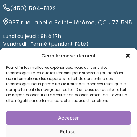
(450) 504-5122
987 rue Labelle Saint-Jérôme, QC J7Z 5N5
Lundi au jeudi : 9h à 17h
Vendredi : Fermé (pendant l’été)
Du samedi au dimanche : Fermé
Gérer le consentement
Pour offrir les meilleures expériences, nous utilisons des
Prendre un rendez-vous
technologies telles que les témoins pour stocker et/ou accéder
aux informations des appareils. Le fait de consentir à ces
technologies nous permettra de traiter des données telles que le
comportement de navigation ou les ID uniques sur ce site. Le fait
de ne pas consentir ou de retirer son consentement peut avoir un
Nos orthésistes à Saint-Jérôme prennent soin de
effet négatif sur certaines caractéristiques et fonctions.
vous depuis des années au Laboratoire
Orthopédique Jérôme Marier. Faites-nous
Accepter
confiance pour la conception d’orthèses sur
mesure: vous ne serez pas déçus !
Refuser