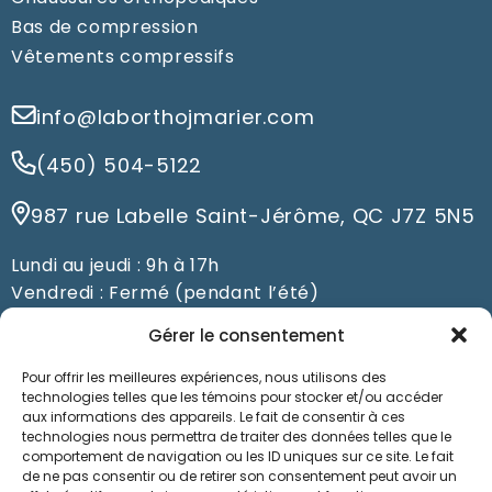
Bas de compression
Vêtements compressifs
info@laborthojmarier.com
(450) 504-5122
987 rue Labelle Saint-Jérôme, QC J7Z 5N5
Lundi au jeudi : 9h à 17h
Vendredi : Fermé (pendant l’été)
Du samedi au dimanche : Fermé
Gérer le consentement
Pour offrir les meilleures expériences, nous utilisons des
Prendre un rendez-vous
technologies telles que les témoins pour stocker et/ou accéder
aux informations des appareils. Le fait de consentir à ces
technologies nous permettra de traiter des données telles que le
comportement de navigation ou les ID uniques sur ce site. Le fait
de ne pas consentir ou de retirer son consentement peut avoir un
Nos orthésistes à Saint-Jérôme prennent soin de