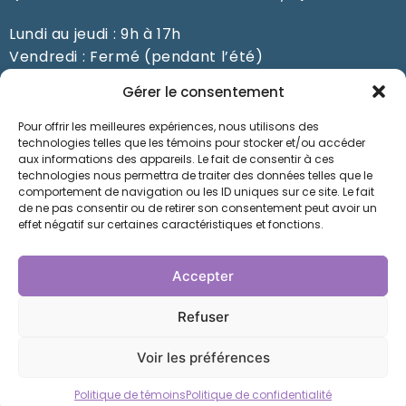
Lundi au jeudi : 9h à 17h
Vendredi : Fermé (pendant l’été)
Du samedi au dimanche : Fermé
Gérer le consentement
Pour offrir les meilleures expériences, nous utilisons des
Prendre un rendez-vous
technologies telles que les témoins pour stocker et/ou accéder
aux informations des appareils. Le fait de consentir à ces
technologies nous permettra de traiter des données telles que le
comportement de navigation ou les ID uniques sur ce site. Le fait
de ne pas consentir ou de retirer son consentement peut avoir un
Nos orthésistes à Saint-Jérôme prennent soin de
effet négatif sur certaines caractéristiques et fonctions.
vous depuis des années au Laboratoire
Orthopédique Jérôme Marier. Faites-nous
Accepter
confiance pour la conception d’orthèses sur
mesure: vous ne serez pas déçus !
Refuser
Voir les préférences
© 2026 Laboratoire Orthopédique - My Little Big
Web - Agence Web Montréal
Politique de témoins
Politique de confidentialité