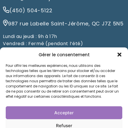
(450) 504-5122
987 rue Labelle Saint-Jérôme, QC J7Z 5N5
Lundi au jeudi : 9h à 17h
Vendredi : Fermé (pendant l’été)
Du samedi au dimanche : Fermé
Gérer le consentement
Pour offrir les meilleures expériences, nous utilisons des
Prendre un rendez-vous
technologies telles que les témoins pour stocker et/ou accéder
aux informations des appareils. Le fait de consentir à ces
technologies nous permettra de traiter des données telles que le
comportement de navigation ou les ID uniques sur ce site. Le fait
de ne pas consentir ou de retirer son consentement peut avoir un
Nos orthésistes à Saint-Jérôme prennent soin de
effet négatif sur certaines caractéristiques et fonctions.
vous depuis des années au Laboratoire
Orthopédique Jérôme Marier. Faites-nous
Accepter
confiance pour la conception d’orthèses sur
mesure: vous ne serez pas déçus !
Refuser