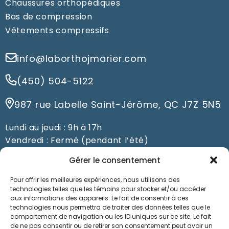
Chaussures orthopédiques
Bas de compression
Vêtements compressifs
info@laborthojmarier.com
(450) 504-5122
987 rue Labelle Saint-Jérôme, QC J7Z 5N5
Lundi au jeudi : 9h à 17h
Vendredi : Fermé (pendant l’été)
Du samedi au dimanche : Fermé
Gérer le consentement
Pour offrir les meilleures expériences, nous utilisons des
Prendre un rendez-vous
technologies telles que les témoins pour stocker et/ou accéder
aux informations des appareils. Le fait de consentir à ces
technologies nous permettra de traiter des données telles que le
comportement de navigation ou les ID uniques sur ce site. Le fait
de ne pas consentir ou de retirer son consentement peut avoir un