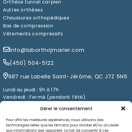
Orthèse tunnel carpien
Autres orthèses
Chaussures orthopédiques
Bas de compression
Vêtements compressifs
info@laborthojmarier.com
(450) 504-5122
987 rue Labelle Saint-Jérôme, QC J7Z 5N5
Lundi au jeudi : 9h à 17h
Vendredi : Fermé (pendant l’été)
Du samedi au dimanche : Fermé
Gérer le consentement
Pour offrir les meilleures expériences, nous utilisons des
Prendre un rendez-vous
technologies telles que les témoins pour stocker et/ou accéder
aux informations des appareils. Le fait de consentir à ces